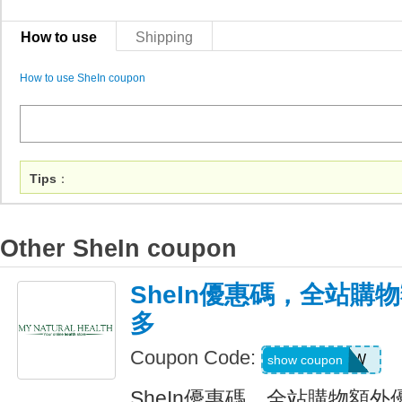
How to use
Shipping
How to use SheIn coupon
Tips
：
Other SheIn coupon
SheIn優惠碼，全站購
多
Coupon Code:
US04184W
show coupon
SheIn優惠碼，全站購物額外