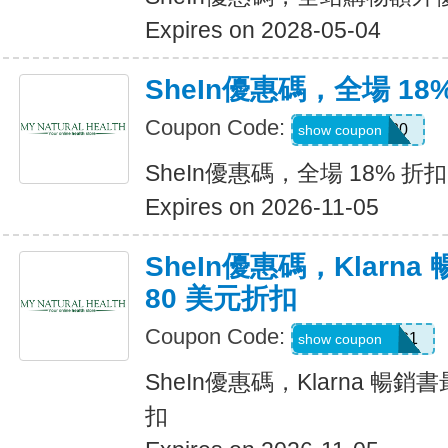
Expires on 2028-05-04
SheIn優惠碼，全場 18
Coupon Code:
JULY0B20
show coupon
SheIn優惠碼，全場 18% 折扣
Expires on 2026-11-05
SheIn優惠碼，Klarn
80 美元折扣
Coupon Code:
KLARNAAUG1
show coupon
SheIn優惠碼，Klarna 暢銷
扣