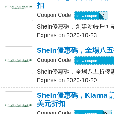
扣
Coupon Code:
SWHC2
show coupon
SheIn優惠碼，創建新帳戶可享
Expires on 2026-10-23
SheIn優惠碼，全場八
Coupon Code:
S3mermaidinheels
show coupon
SheIn優惠碼，全場八五折優
Expires on 2026-10-20
SheIn優惠碼，Klarna
美元折扣
Coupon Code:
KLARNAJULY2
show coupon