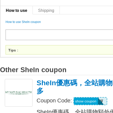
How to use
Shipping
How to use SheIn coupon
Tips
：
Other SheIn coupon
SheIn優惠碼，全站購
多
Coupon Code:
US04184W
show coupon
SheIn優惠碼，全站購物額外