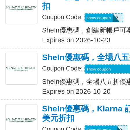
扣
Coupon Code:
SWHC2
show coupon
SheIn優惠碼，創建新帳戶可享
Expires on 2026-10-23
SheIn優惠碼，全場八
Coupon Code:
S3mermaidinheels
show coupon
SheIn優惠碼，全場八五折優
Expires on 2026-10-20
SheIn優惠碼，Klarna
美元折扣
Coupon Code:
KLARNAJULY2
show coupon