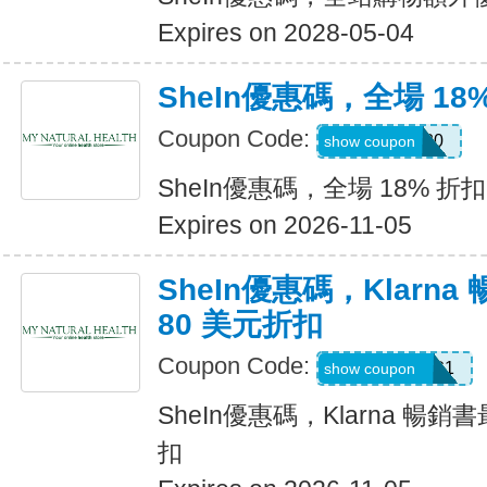
Expires on 2028-05-04
SheIn優惠碼，全場 18
Coupon Code:
JULY0B20
show coupon
SheIn優惠碼，全場 18% 折扣
Expires on 2026-11-05
SheIn優惠碼，Klarn
80 美元折扣
Coupon Code:
KLARNAAUG1
show coupon
SheIn優惠碼，Klarna 暢銷
扣