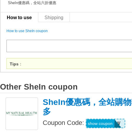
SheIn優惠碼，全站六折優惠
How to use
Shipping
How to use SheIn coupon
Tips
：
Other SheIn coupon
SheIn優惠碼，全站購
多
Coupon Code:
US04184W
show coupon