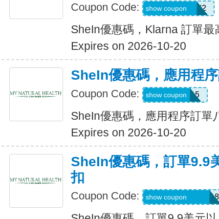
Coupon Code:
KLARNAJULY2
show coupon
SheIn優惠碼，Klarna 訂單
Expires on 2026-10-20
SheIn優惠碼，應用程
Coupon Code:
APP15
show coupon
SheIn優惠碼，應用程序訂
Expires on 2026-10-20
SheIn優惠碼，訂單9.
扣
Coupon Code:
A6USquimimo7718
show coupon
SheIn優惠碼，訂單9.9美元