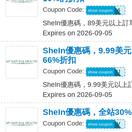
Coupon Code:
febnb16
show coupon
SheIn優惠碼，89美元以上
Expires on 2026-09-05
SheIn優惠碼，9.99
66%折扣
Coupon Code:
VJTWP3J
show coupon
SheIn優惠碼，9.99美元以
Expires on 2026-09-05
SheIn優惠碼，全站30
Coupon Code:
W2CB88V
show coupon