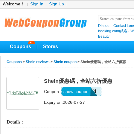
Welcome！
Sign In
Sign Up
Discount Contact Len
booking.com(繽客)
W
Beauty
Coupons
Stores
|
Coupons
>
SheIn reviews
>
SheIn coupon
> SheIn優惠碼，全站六折優惠
SheIn優惠碼，全站六折優惠
LS8V4
show coupon
Coupon:
Expiry on:2026-07-27
Details：