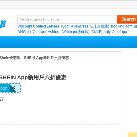
Discount Contact Lenses
Woot
Aliexpress(全球速賣通)
booking.com(
DHGate
Courant
Ashford
Walmart(沃爾瑪)
Cult Beauty
Alo Yoga
 SheIn優惠碼，SHEIN App新用戶六折優惠
SHEIN App新用戶六折優惠
62EQX
upon
27