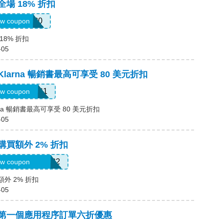
全場 18% 折扣
JULY0B20
w coupon
18% 折扣
-05
Klarna 暢銷書最高可享受 80 美元折扣
LARNAAUG1
w coupon
rna 暢銷書最高可享受 80 美元折扣
-05
購買額外 2% 折扣
oriannekotel7582
w coupon
額外 2% 折扣
-05
碼，第一個應用程序訂單六折優惠