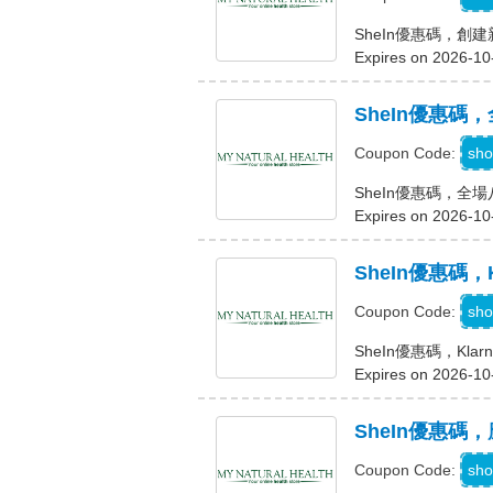
SheIn優惠碼，創建
Expires on 2026-10
SheIn優惠碼
S
sho
Coupon Code:
SheIn優惠碼，全
Expires on 2026-10
SheIn優惠碼，
K
sho
Coupon Code:
SheIn優惠碼，Kla
Expires on 2026-10
SheIn優惠
sho
Coupon Code: