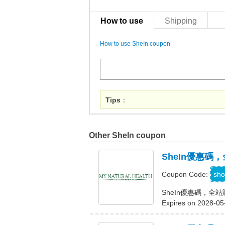
How to use
Shipping
How to use SheIn coupon
Tips
：
Other SheIn coupon
SheIn優惠碼
sho
Coupon Code:
SheIn優惠碼，全
Expires on 2028-05