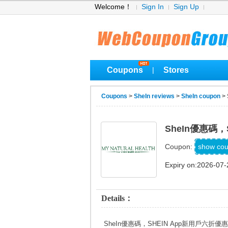
Welcome！
Sign In
Sign Up
Coupons
Stores
|
Coupons
>
SheIn reviews
>
SheIn coupon
>
SheIn優惠碼，
XW
show co
Coupon:
Expiry on:2026-07-
Details：
SheIn優惠碼，SHEIN App新用戶六折優惠