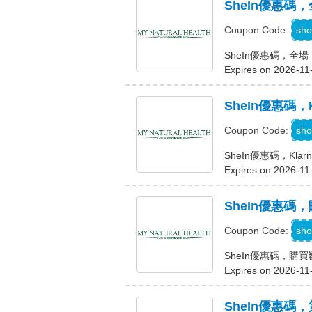
SheIn優惠碼，
sho
Coupon Code:
SheIn優惠碼，全場 
Expires on 2026-11
SheIn優惠碼，
K
sho
Coupon Code:
SheIn優惠碼，Kla
Expires on 2026-11
SheIn優惠碼，
C
sho
Coupon Code:
SheIn優惠碼，購買
Expires on 2026-11
SheIn優惠