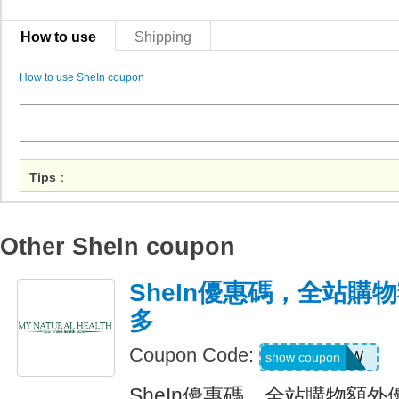
How to use
Shipping
How to use SheIn coupon
Tips
：
Other SheIn coupon
SheIn優惠碼，全站購
多
Coupon Code:
US04184W
show coupon
SheIn優惠碼，全站購物額外