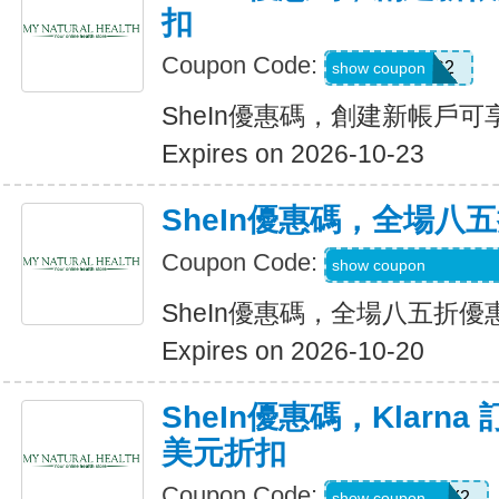
扣
Coupon Code:
SWHC2
show coupon
SheIn優惠碼，創建新帳戶可享
Expires on 2026-10-23
SheIn優惠碼，全場八
Coupon Code:
S3mermaidinheels
show coupon
SheIn優惠碼，全場八五折優
Expires on 2026-10-20
SheIn優惠碼，Klarna
美元折扣
Coupon Code:
KLARNAJULY2
show coupon