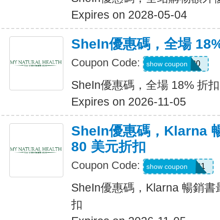
Expires on 2028-05-04
SheIn優惠碼，全場 18
Coupon Code:
JULY0B20
show coupon
SheIn優惠碼，全場 18% 折扣
Expires on 2026-11-05
SheIn優惠碼，Klarn
80 美元折扣
Coupon Code:
KLARNAAUG1
show coupon
SheIn優惠碼，Klarna 暢銷
扣